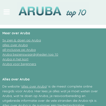
stranden
Meer over Aruba
Arikok NP
5x zien & doen op Aruba
alles over Aruba
in en op het water
all-inclusive op Aruba
Aruba bezienswaardigheden top 10
bezienswaardigheden
Aruba in het kort
Aruba voor beginners
heerlijke hotels
excursies
Alles over Aruba
De website ‘
alles over Aruba
‘ is de meest complete online
Oranjestad
reisgids voor Aruba. Hier lees je alles wat je moet weten over
Aruba, wat te doen op Aruba, je reisvoorbereiding en
Renaissance Island
uitgebreide informatie over de vele stranden die Aruba rijk is.
Alles over Aruba is de nummer één Nederlandstalige