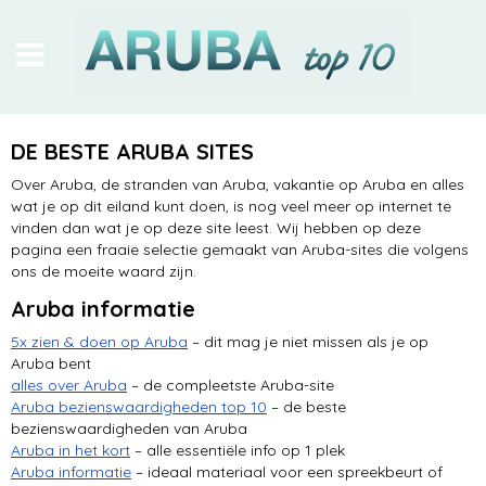
stranden
DE BESTE ARUBA SITES
Arikok NP
Over Aruba, de stranden van Aruba, vakantie op Aruba en alles
wat je op dit eiland kunt doen, is nog veel meer op internet te
in en op het water
vinden dan wat je op deze site leest. Wij hebben op deze
pagina een fraaie selectie gemaakt van Aruba-sites die volgens
bezienswaardigheden
ons de moeite waard zijn.
Aruba informatie
heerlijke hotels
5x zien & doen op Aruba
– dit mag je niet missen als je op
excursies
Aruba bent
alles over Aruba
– de compleetste Aruba-site
Oranjestad
Aruba bezienswaardigheden top 10
– de beste
bezienswaardigheden van Aruba
Aruba in het kort
– alle essentiële info op 1 plek
Renaissance Island
Aruba informatie
– ideaal materiaal voor een spreekbeurt of