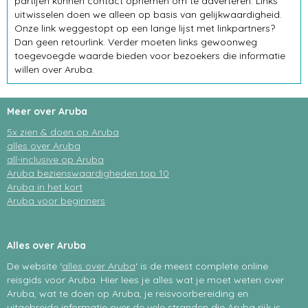
partijen kunnen contact opnemen om te adverteren. Links
uitwisselen doen we alleen op basis van gelijkwaardigheid.
Onze link weggestopt op een lange lijst met linkpartners?
Dan geen retourlink. Verder moeten links gewoonweg
toegevoegde waarde bieden voor bezoekers die informatie
willen over Aruba.
Meer over Aruba
5x zien & doen op Aruba
alles over Aruba
all-inclusive op Aruba
Aruba bezienswaardigheden top 10
Aruba in het kort
Aruba voor beginners
Alles over Aruba
De website ‘
alles over Aruba
‘ is de meest complete online
reisgids voor Aruba. Hier lees je alles wat je moet weten over
Aruba, wat te doen op Aruba, je reisvoorbereiding en
uitgebreide informatie over de vele stranden die Aruba rijk is.