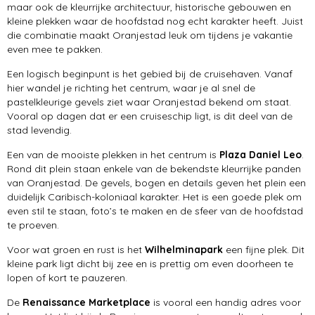
maar ook de kleurrijke architectuur, historische gebouwen en
kleine plekken waar de hoofdstad nog echt karakter heeft. Juist
die combinatie maakt Oranjestad leuk om tijdens je vakantie
even mee te pakken.
Een logisch beginpunt is het gebied bij de cruisehaven. Vanaf
hier wandel je richting het centrum, waar je al snel de
pastelkleurige gevels ziet waar Oranjestad bekend om staat.
Vooral op dagen dat er een cruiseschip ligt, is dit deel van de
stad levendig.
Een van de mooiste plekken in het centrum is
Plaza Daniel Leo
.
Rond dit plein staan enkele van de bekendste kleurrijke panden
van Oranjestad. De gevels, bogen en details geven het plein een
duidelijk Caribisch-koloniaal karakter. Het is een goede plek om
even stil te staan, foto’s te maken en de sfeer van de hoofdstad
te proeven.
Voor wat groen en rust is het
Wilhelminapark
een fijne plek. Dit
kleine park ligt dicht bij zee en is prettig om even doorheen te
lopen of kort te pauzeren.
De
Renaissance Marketplace
is vooral een handig adres voor