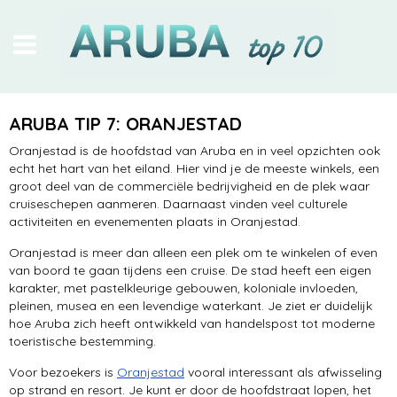
stranden
ARUBA TIP 7: ORANJESTAD
Arikok NP
Oranjestad is de hoofdstad van Aruba en in veel opzichten ook
echt het hart van het eiland. Hier vind je de meeste winkels, een
in en op het water
groot deel van de commerciële bedrijvigheid en de plek waar
cruiseschepen aanmeren. Daarnaast vinden veel culturele
bezienswaardigheden
activiteiten en evenementen plaats in Oranjestad.
Oranjestad is meer dan alleen een plek om te winkelen of even
heerlijke hotels
van boord te gaan tijdens een cruise. De stad heeft een eigen
karakter, met pastelkleurige gebouwen, koloniale invloeden,
excursies
pleinen, musea en een levendige waterkant. Je ziet er duidelijk
hoe Aruba zich heeft ontwikkeld van handelspost tot moderne
Oranjestad
toeristische bestemming.
Renaissance Island
Voor bezoekers is
Oranjestad
vooral interessant als afwisseling
op strand en resort. Je kunt er door de hoofdstraat lopen, het