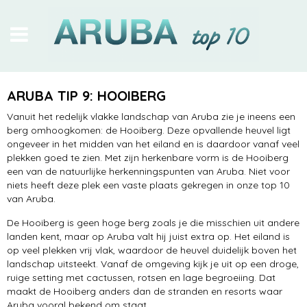
stranden
ARUBA TIP 9: HOOIBERG
Arikok NP
Vanuit het redelijk vlakke landschap van Aruba zie je ineens een
berg omhoogkomen: de Hooiberg. Deze opvallende heuvel ligt
in en op het water
ongeveer in het midden van het eiland en is daardoor vanaf veel
plekken goed te zien. Met zijn herkenbare vorm is de Hooiberg
bezienswaardigheden
een van de natuurlijke herkenningspunten van Aruba. Niet voor
niets heeft deze plek een vaste plaats gekregen in onze top 10
van Aruba.
heerlijke hotels
De Hooiberg is geen hoge berg zoals je die misschien uit andere
excursies
landen kent, maar op Aruba valt hij juist extra op. Het eiland is
op veel plekken vrij vlak, waardoor de heuvel duidelijk boven het
Oranjestad
landschap uitsteekt. Vanaf de omgeving kijk je uit op een droge,
ruige setting met cactussen, rotsen en lage begroeiing. Dat
Renaissance Island
maakt de Hooiberg anders dan de stranden en resorts waar
Aruba vooral bekend om staat.