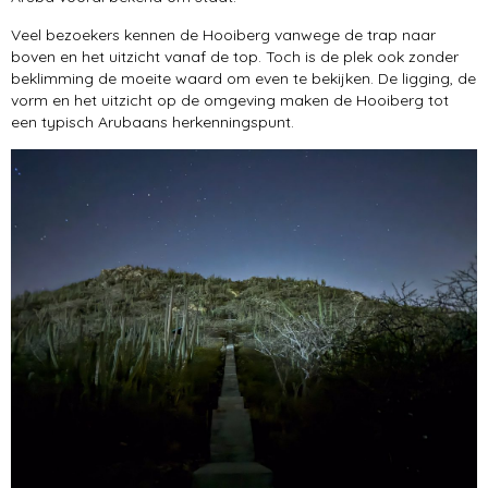
Hooiberg
Veel bezoekers kennen de Hooiberg vanwege de trap naar
boven en het uitzicht vanaf de top. Toch is de plek ook zonder
San Nicolas
beklimming de moeite waard om even te bekijken. De ligging, de
vorm en het uitzicht op de omgeving maken de Hooiberg tot
een typisch Arubaans herkenningspunt.